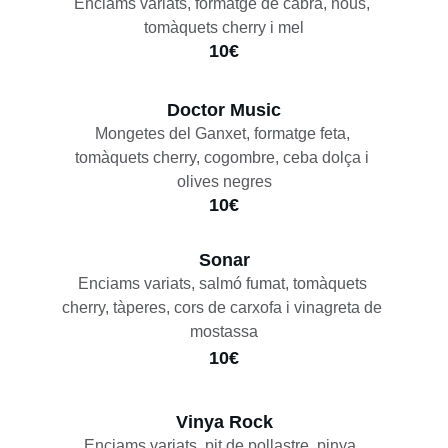
Enciams variats, formatge de cabra, nous, 
tomàquets cherry i mel
10€
Doctor Music
Mongetes del Ganxet, formatge feta, 
tomàquets cherry, cogombre, ceba dolça i 
olives negres
10€
Sonar
Enciams variats, salmó fumat, tomàquets 
cherry, tàperes, cors de carxofa i vinagreta de 
mostassa
10€
Vinya Rock
Enciams variats, pit de pollastre, pinya, 