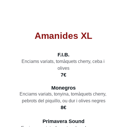
Amanides XL
F.I.B.
Enciams variats, tomàquets cherry, ceba i 
olives
7€
Monegros
Enciams variats, tonyina, tomàquets cherry, 
pebrots del piquillo, ou dur i olives negres
8€
Primavera Sound