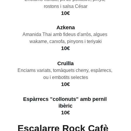
rostons i salsa César
10€
Azkena
Amanida Thai amb fideus d'arròs, algues 
wakame, carxofa, pinyons i teriyaki
10€
Cruïlla
Enciams variats, tomàquets cherry, espàrrecs, 
ou i embotits selectes
10€
Espàrrecs "collonuts" amb pernil 
ibèric
10€
Escalarre Rock Cafè