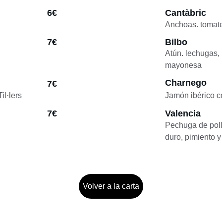
6€
Cantàbric
Anchoas. tomate 
7€
Bilbo
Atún. lechugas, 
mayonesa
Charnego
7€
il·lers
Jamón ibérico co
7€
Valencia
Pechuga de poll
duro, pimiento y
Volver a la carta