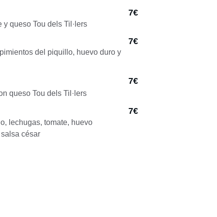
7€
y queso Tou dels Til·lers
7€
pimientos del piquillo, huevo duro y 
7€
n queso Tou dels Til·lers
7€
o, lechugas, tomate, huevo 
 salsa césar